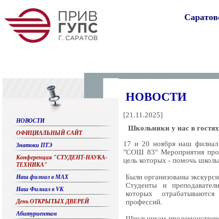
Саратов
НОВОСТИ
[
21.11.2025
]
НОВОСТИ
Школьники у нас в гостя
ОФИЦИАЛЬНЫЙ САЙТ
17 и 20 ноября наш филиа
Знатоки ПТЭ
"СОШ 83" Мероприятия прош
Конференция "СТУДЕНТ-НАУКА-
цель которых - помочь школ
ТЕХНИКА"
Были организованы экскурс
Наш филиал в МАХ
Студенты и преподавател
Наш Филиал в VK
которых отрабатываютс
День ОТКРЫТЫХ ДВЕРЕЙ
профессий.
Абитуриентам
Школьникам продемонстриро