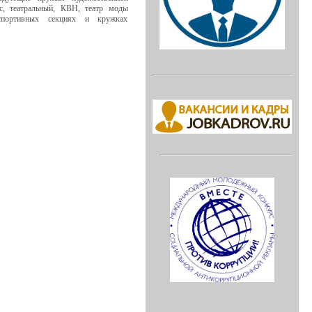
нс, театральный, КВН, театр моды
спортивных секциях и кружках