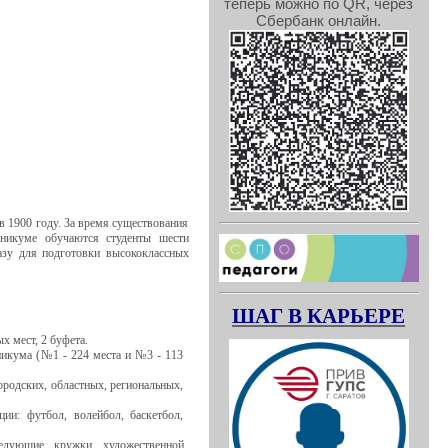
теперь можно по QR, через
Сбербанк онлайн.
 1900 году. За время существования
хникуме обучаются студенты шести
азу для подготовки высококлассных
ШАГ В КАРЬЕРЕ
х мест, 2 буфета.
никума (№1 - 224 места и №3 - 113
одских, областных, региональных,
ии: футбол, волейбол, баскетбол,
ледующие кружки художественной