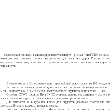
Саратовский техникум железнодорожного транспорта - филиал ПривГУПС основан в
техникума подготовлены тысячи специалистов для железных дорог России. В те
отделений. Каждое отделение имеет хорошо оснащённую материально-техническую б
специалистов.
В техникуме есть: 2 спортивных зала и тренажёрный зал; столовая на 200 посадочны
Техникум располагает тремя общежитиями, два расположены на территории тех
мест), общежитие № 2 на 235 мест. Обеспечиваемость студентов общежитием – 100%.
Студенты СТЖТ - филиал ПривГУПС ежегодно принимают активное участие в гор
всероссийских конкурсах и соревнованиях и занимают призовые места.
Для занятости во внеурочное время для студентов работают спортивные секц
настольный теннис, шахматы и многие другие.
Работает студенческий клуб «Магистраль», в состав которого входят с