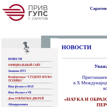
Саратов
НОВОСТИ
НОВОСТИ
ОФИЦИАЛЬНЫЙ САЙТ
Уваж
Знатоки ПТЭ
Приглашаем
Конференция "СТУДЕНТ-НАУКА-
ТЕХНИКА"
в Х Международ
Наш филиал в МАХ
к
Наш Филиал в VK
«НАУКА И ОБРА
День ОТКРЫТЫХ ДВЕРЕЙ
ПЕР
Абитуриентам