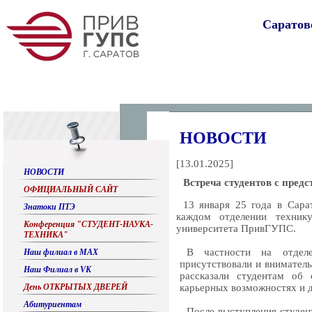
Саратов
НОВОСТИ
[
13.01.2025
]
НОВОСТИ
Встреча студентов с пре
ОФИЦИАЛЬНЫЙ САЙТ
13 января 25 года в Сара
Знатоки ПТЭ
каждом отделении технику
Конференция "СТУДЕНТ-НАУКА-
университета ПривГУПС.
ТЕХНИКА"
В частности на отделе
Наш филиал в МАХ
присутствовали и внимател
Наш Филиал в VK
рассказали студентам об 
День ОТКРЫТЫХ ДВЕРЕЙ
карьерных возможностях и 
Абитуриентам
После выступления студе