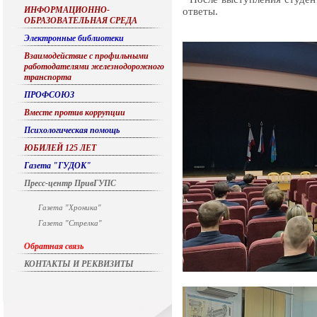
ИНФОРМАЦИОННО-
ответы.
ОБРАЗОВАТЕЛЬНАЯ СРЕДА
Электронные библиотеки
Взаимодействие с профильными
работодателями железнодорожного
транспорта
ПРОФСОЮЗ
Вместе против коррупции
Психологическая помощь
ЮБИЛЕЙ 125 ЛЕТ
Газета "ГУДОК"
Пресс-центр ПривГУПС
Газета "Хроника"
Газета "Стрелка"
Обратная связь
КОНТАКТЫ И РЕКВИЗИТЫ