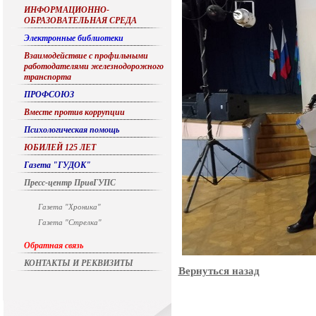
ИНФОРМАЦИОННО-
ОБРАЗОВАТЕЛЬНАЯ СРЕДА
Электронные библиотеки
Взаимодействие с профильными
работодателями железнодорожного
транспорта
ПРОФСОЮЗ
Вместе против коррупции
Психологическая помощь
ЮБИЛЕЙ 125 ЛЕТ
Газета "ГУДОК"
Пресс-центр ПривГУПС
Газета "Хроника"
Газета "Стрелка"
Обратная связь
КОНТАКТЫ И РЕКВИЗИТЫ
Вернуться назад