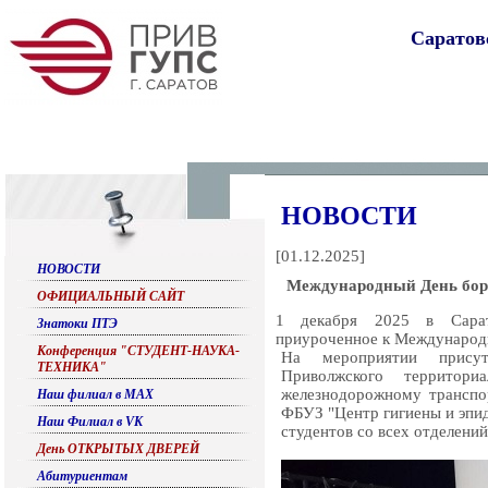
Саратов
НОВОСТИ
[
01.12.2025
]
НОВОСТИ
Международный День бо
ОФИЦИАЛЬНЫЙ САЙТ
1 декабря 2025 в Сара
Знатоки ПТЭ
приуроченное к Международ
Конференция "СТУДЕНТ-НАУКА-
На мероприятии присутс
ТЕХНИКА"
Приволжского территори
железнодорожному транспор
Наш филиал в МАХ
ФБУЗ "Центр гигиены и эпид
Наш Филиал в VK
студентов со всех отделений
День ОТКРЫТЫХ ДВЕРЕЙ
Абитуриентам