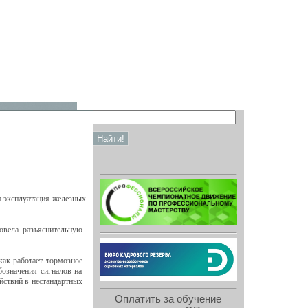
я эксплуатация железных
вела разъяснительную
ак работает тормозное
бозначения сигналов на
йствий в нестандартных
Оплатить за обучение