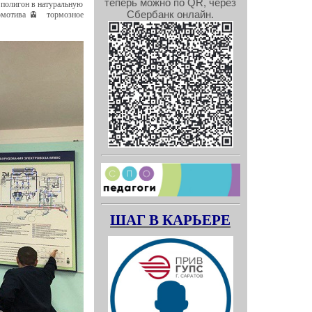
теперь можно по QR, через
 полигон в натуральную
Сбербанк онлайн.
комотива🚊 тормозное
ШАГ В КАРЬЕРЕ