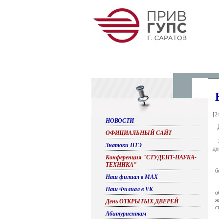
[
2
НОВОСТИ
ОФИЦИАЛЬНЫЙ САЙТ
Знатоки ПТЭ
до
Конференция "СТУДЕНТ-НАУКА-
ТЕХНИКА"
б
Наш филиал в МАХ
Наш Филиал в VK
о
ж
День ОТКРЫТЫХ ДВЕРЕЙ
с
Абитуриентам