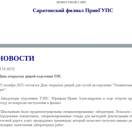
НОВОСТНОЙ САЙТ
Саратовский филиал ПривГУПС
НОВОСТИ
4.10.2023
]
День открытых дверей отделения ТПС
21 октября 2023 состоялся День открытых дверей для гостей на отделении "Техническа
рог".
Заведующая отделением ТЭПС: Юрицына Ирина Александровна в ходе встречи про
еседу по вопросам поступления в филиал.
Школьникам были продемонстрированы специализированные лаборатории. Показали к
борудование локомотивов, специализированные стенды для наглядной демонстрации о
елезной дороге, класс процедурных тренажеров, который позволяет получать навыки де
итуациях, выполнения лабораторных работ.