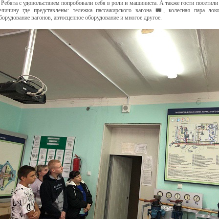
Ребята с удовольствием попробовали себя в роли и машиниста. А также гости посетили
еличину где представлены: тележка пассажирского вагона 🚃, колесная пара ло
борудование вагонов, автосцепное оборудование и многое другое.