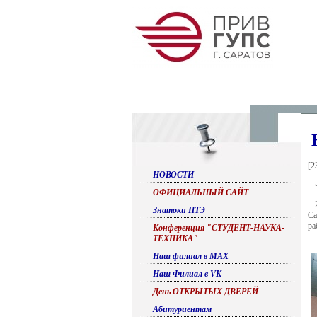
[
2
НОВОСТИ
ОФИЦИАЛЬНЫЙ САЙТ
Знатоки ПТЭ
Са
ра
Конференция "СТУДЕНТ-НАУКА-
ТЕХНИКА"
Наш филиал в МАХ
Наш Филиал в VK
День ОТКРЫТЫХ ДВЕРЕЙ
Абитуриентам