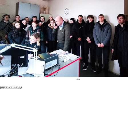
**
рнуться назад