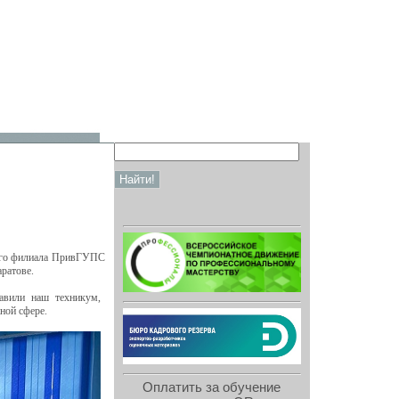
кого филиала ПривГУПС
ратове.
тавили наш техникум,
ной сфере.
Оплатить за обучение