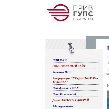
[
2
НОВОСТИ
ОФИЦИАЛЬНЫЙ САЙТ
Знатоки ПТЭ
Ан
Конференция "СТУДЕНТ-НАУКА-
ТЕХНИКА"
р
Наш филиал в МАХ
Наш Филиал в VK
День ОТКРЫТЫХ ДВЕРЕЙ
Абитуриентам